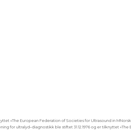
lknyttet «The European Federation of Societies for Ultrasound in MNorsk fo
ng for ultralyd–diagnostikk ble stiftet 31.12.1976 og er tilknyttet «T