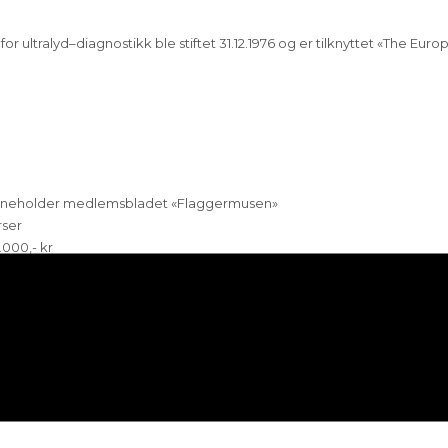
r ultralyd–diagnostikk ble stiftet 31.12.1976 og er tilknyttet «The Eur
 som inneholder medlemsbladet «Flaggermusen»
rser
.000,- kr
,- kr