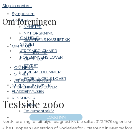
Skip to content
Symposium
Om foreningen
AKTUELT
NYHETER
NY FORSKNING
OM NFUD
MÅNEDENS KASUISTIKK
STYRET
OM NFUD
ÆRESMEDLEMMER
BLI MEDLEM
FORENINGENS LOVER
OM NFUD
STYRET
OM NFUD
ÆRESMEDLEMMER
STYRET
FORENINGENS LOVER
ÆRESMEDLEMMER
STIPEND OG PRISER
FORENINGENS LOVER
FLAGGERMUSEN
RESSURSER
Testside 2060
Linker
Dokumentarkiv
LOGG INN
Norsk forening for ultralyd–diagnostikk ble stiftet 31.12.1976 og er ti
«The European Federation of Societies for Ultrasound in MNorsk foreni