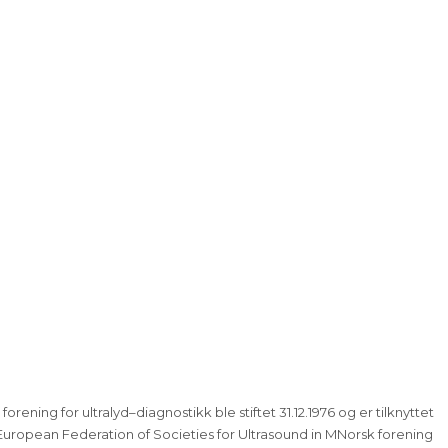
rening for ultralyd–diagnostikk ble stiftet 31.12.1976 og er tilknyttet
he European Federation of Societies for Ultrasound in MNorsk forening