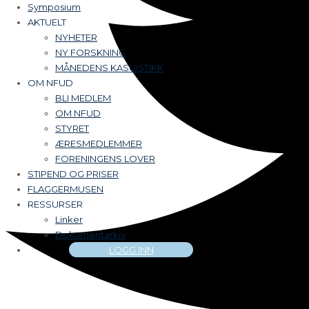
Symposium
AKTUELT
NYHETER
NY FORSKNING
MÅNEDENS KASUISTIKK
OM NFUD
BLI MEDLEM
OM NFUD
STYRET
ÆRESMEDLEMMER
FORENINGENS LOVER
STIPEND OG PRISER
FLAGGERMUSEN
RESSURSER
Linker
Dokumentarkiv
LOGG INN