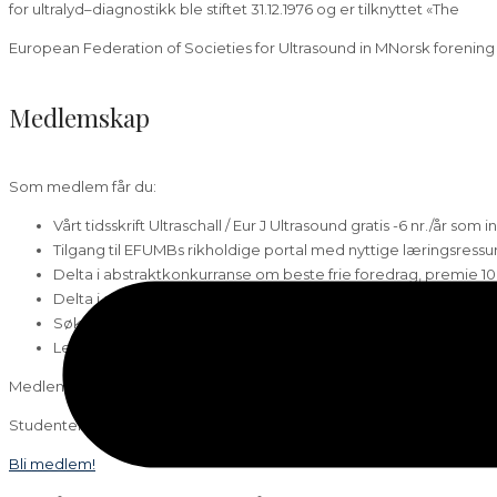
for ultralyd–diagnostikk ble stiftet 31.12.1976 og er tilknyttet «The
European Federation of Societies for Ultrasound in MNorsk forening fo
Medlemskap
Som medlem får du:
Vårt tidsskrift Ultraschall / Eur J Ultrasound gratis -6 nr./år
Tilgang til EFUMBs rikholdige portal med nyttige læringsressu
Delta i abstraktkonkurranse om beste frie foredrag, premie 10
Delta i abstraktkonkurranse om beste kasuistikk, premie 5.000
Søke om forsknings- eller reisestipend på inntil 20.000,- kr
Lett tilgang på kurs og etterutdannelse i ultralyd
Medlemskapet koster 650 kr i året,.
Studenter betaler kun en symbolsk sum på 30 kr!
Bli medlem!