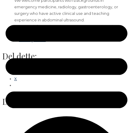
We welcome participants with backgrounds in
emergency medicine, radiology, gastroenterology, or
surgery who have active clinical use and teaching
experience in abdominal ultrasound.
For more information, please contact Dr. Ronja Leth
(Aarhus University / Horsens Regional Hospital)
th
at
ronlar@rm.dk
before 2
November.
Del dette:
Facebook
X
Del dette: