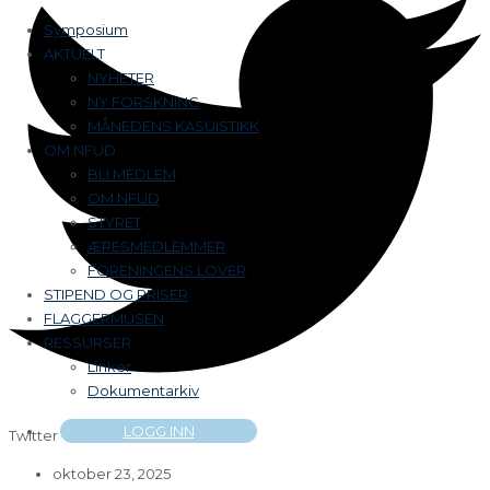
Symposium
AKTUELT
NYHETER
NY FORSKNING
MÅNEDENS KASUISTIKK
OM NFUD
BLI MEDLEM
OM NFUD
STYRET
ÆRESMEDLEMMER
FORENINGENS LOVER
STIPEND OG PRISER
FLAGGERMUSEN
RESSURSER
Linker
Dokumentarkiv
LOGG INN
Twitter
oktober 23, 2025