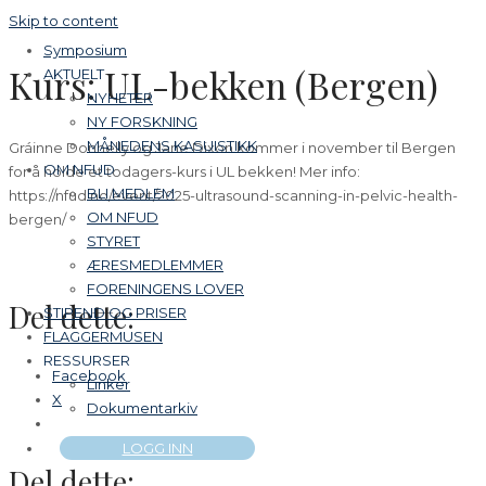
Skip to content
Symposium
Kurs: UL-bekken (Bergen)
AKTUELT
NYHETER
NY FORSKNING
MÅNEDENS KASUISTIKK
Gráinne Donnelly og Jane Dixon kommer i november til Bergen
OM NFUD
for å holde et todagers-kurs i UL bekken! Mer info:
BLI MEDLEM
https://nfud.no/event/2025-ultrasound-scanning-in-pelvic-health-
OM NFUD
bergen/
STYRET
ÆRESMEDLEMMER
FORENINGENS LOVER
Del dette:
STIPEND OG PRISER
FLAGGERMUSEN
RESSURSER
Facebook
Linker
X
Dokumentarkiv
LOGG INN
Del dette: