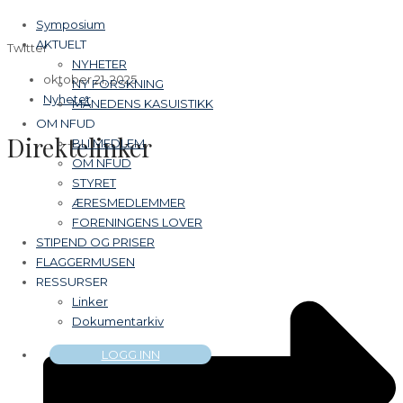
Symposium
AKTUELT
Twitter
NYHETER
oktober 21, 2025
NY FORSKNING
Nyheter
MÅNEDENS KASUISTIKK
OM NFUD
Direktelinker
BLI MEDLEM
OM NFUD
STYRET
ÆRESMEDLEMMER
FORENINGENS LOVER
STIPEND OG PRISER
FLAGGERMUSEN
RESSURSER
Linker
Dokumentarkiv
LOGG INN