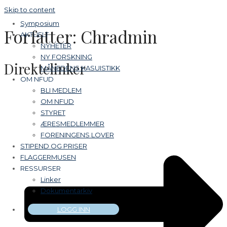
Skip to content
Symposium
Forfatter:
Chradmin
AKTUELT
NYHETER
NY FORSKNING
Direktelinker
MÅNEDENS KASUISTIKK
OM NFUD
BLI MEDLEM
OM NFUD
STYRET
ÆRESMEDLEMMER
FORENINGENS LOVER
STIPEND OG PRISER
FLAGGERMUSEN
RESSURSER
Linker
Dokumentarkiv
LOGG INN