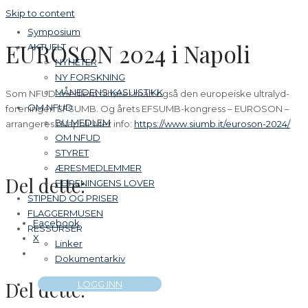
Skip to content
Symposium
EUROSON 2024 i Napoli
AKTUELT
NYHETER
NY FORSKNING
MÅNEDENS KASUISTIKK
Som NFUD-medlem tilhører man også den europeiske ultralyd-
OM NFUD
foreningen EFSUMB. Og årets EFSUMB-kongress – EUROSON –
BLI MEDLEM
arrangeres i Napoli! Mer info:
https://www.siumb.it/euroson-2024/
OM NFUD
STYRET
ÆRESMEDLEMMER
Del dette:
FORENINGENS LOVER
STIPEND OG PRISER
FLAGGERMUSEN
Facebook
RESSURSER
X
Linker
Dokumentarkiv
Del dette:
LOGG INN