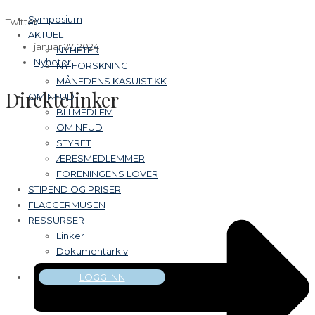
Symposium
Twitter
AKTUELT
januar 27, 2024
NYHETER
Nyheter
NY FORSKNING
MÅNEDENS KASUISTIKK
Direktelinker
OM NFUD
BLI MEDLEM
OM NFUD
STYRET
ÆRESMEDLEMMER
FORENINGENS LOVER
STIPEND OG PRISER
FLAGGERMUSEN
RESSURSER
Linker
Dokumentarkiv
LOGG INN