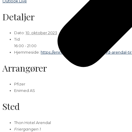
Outlook Live
Detaljer
Dato:
10. oktober 2023
Tid
16:00 - 21:00
Hjemmeside:
https://enimed.no/kurs/kurs-i-ultralyd-arendal-ti
Arrangører
Pfizer
Enimed AS
Sted
Thon Hotel Arendal
Friergangen 1