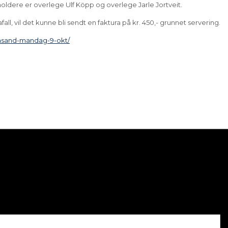
ldere er overlege Ulf Köpp og overlege Jarle Jortveit.
l, vil det kunne bli sendt en faktura på kr. 450,- grunnet servering.
tiansand-mandag-9-okt/