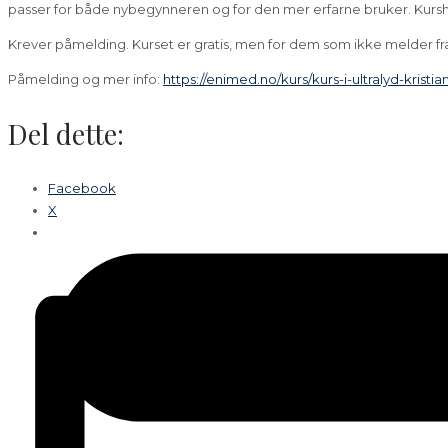
passer for både nybegynneren og for den mer erfarne bruker. Kursho
Krever påmelding. Kurset er gratis, men for dem som ikke melder frafal
Påmelding og mer info:
https://enimed.no/kurs/kurs-i-ultralyd-kris
Del dette:
Facebook
X