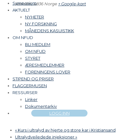
Symposium
Arendal
,
4836
Norge
+ Google-kart
AKTUELT
NYHETER
NY FORSKNING
MÅNEDENS KASUISTIKK
OM NFUD
BLI MEDLEM
OM NFUD
STYRET
ÆRESMEDLEMMER
FORENINGENS LOVER
STIPEND OG PRISER
FLAGGERMUSEN
RESSURSER
Linker
Dokumentarkiv
LOGG INN
«
Kurs i ultralyd av hjerte og store kar i Kristiansand
Ultralydveiledede injeksjoner
»