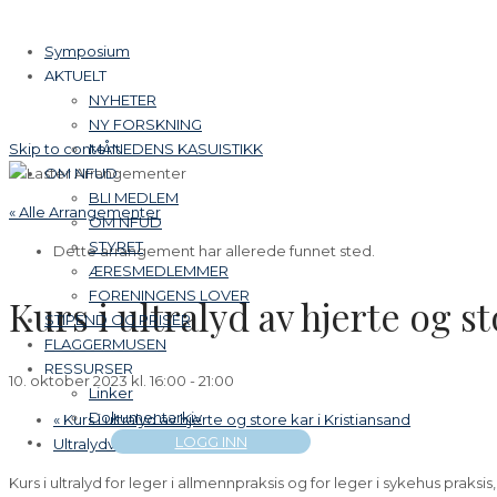
Symposium
AKTUELT
NYHETER
NY FORSKNING
Skip to content
MÅNEDENS KASUISTIKK
OM NFUD
BLI MEDLEM
« Alle Arrangementer
OM NFUD
STYRET
Dette arrangement har allerede funnet sted.
ÆRESMEDLEMMER
FORENINGENS LOVER
Kurs i ultralyd av hjerte og s
STIPEND OG PRISER
FLAGGERMUSEN
RESSURSER
10. oktober 2023 kl. 16:00
-
21:00
Linker
Dokumentarkiv
«
Kurs i ultralyd av hjerte og store kar i Kristiansand
LOGG INN
Ultralydveiledede injeksjoner
»
Kurs i ultralyd for leger i allmennpraksis og for leger i sykehus pra