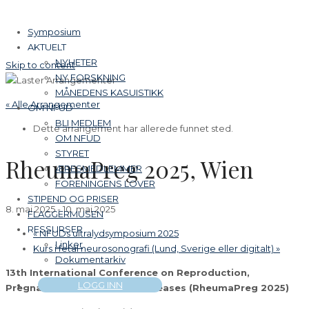
Symposium
AKTUELT
NYHETER
Skip to content
NY FORSKNING
MÅNEDENS KASUISTIKK
« Alle Arrangementer
OM NFUD
BLI MEDLEM
Dette arrangement har allerede funnet sted.
OM NFUD
STYRET
RheumaPreg 2025, Wien
ÆRESMEDLEMMER
FORENINGENS LOVER
STIPEND OG PRISER
8. mai 2025
-
10. mai 2025
FLAGGERMUSEN
RESSURSER
«
NFUDs ultralydsymposium 2025
Linker
Kurs i fetal neurosonografi (Lund, Sverige eller digitalt)
»
Dokumentarkiv
13th International Conference on Reproduction,
LOGG INN
Pregnancy and Rheumatic diseases (RheumaPreg 2025)