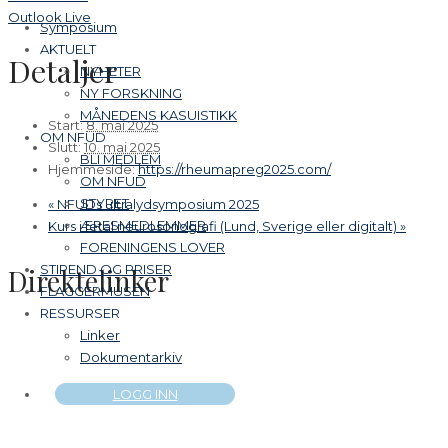
Outlook Live
Symposium
AKTUELT
Detaljer
NYHETER
NY FORSKNING
MÅNEDENS KASUISTIKK
Start:
8. mai 2025
OM NFUD
Slutt:
10. mai 2025
BLI MEDLEM
Hjemmeside:
https://rheumapreg2025.com/
OM NFUD
STYRET
«
NFUDs ultralydsymposium 2025
ÆRESMEDLEMMER
Kurs i fetal neurosonografi (Lund, Sverige eller digitalt)
»
FORENINGENS LOVER
STIPEND OG PRISER
Direktelinker
FLAGGERMUSEN
RESSURSER
Linker
Dokumentarkiv
LOGG INN