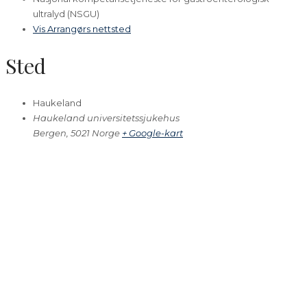
ultralyd (NSGU)
Vis Arrangørs nettsted
Sted
Haukeland
Haukeland universitetssjukehus
Bergen
,
5021
Norge
+ Google-kart