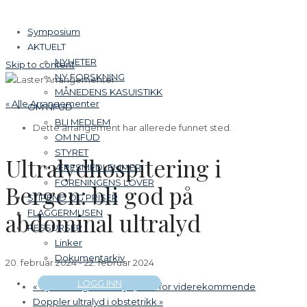
Symposium
AKTUELT
NYHETER
Skip to content
NY FORSKNING
MÅNEDENS KASUISTIKK
« Alle Arrangementer
OM NFUD
BLI MEDLEM
Dette arrangement har allerede funnet sted.
OM NFUD
STYRET
Ultralydhospitering i
ÆRESMEDLEMMER
FORENINGENS LOVER
Bergen: bli god på
STIPEND OG PRISER
FLAGGERMUSEN
abdominal ultralyd
RESSURSER
Linker
Dokumentarkiv
20. februar 2024
-
22. februar 2024
LOGG INN
«
Gynekologisk ultralyd, kurs for viderekommende
Doppler ultralyd i obstetrikk
»