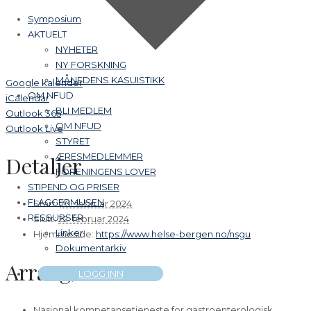
Symposium
AKTUELT
NYHETER
NY FORSKNING
MÅNEDENS KASUISTIKK
Google kalender
OM NFUD
iCalendar
BLI MEDLEM
Outlook 365
OM NFUD
Outlook Live
STYRET
ÆRESMEDLEMMER
Detaljer
FORENINGENS LOVER
STIPEND OG PRISER
FLAGGERMUSEN
Start:
20. februar 2024
RESSURSER
Slutt:
22. februar 2024
Linker
Hjemmeside:
https://www.helse-bergen.no/nsgu
Dokumentarkiv
Arrangør
LOGG INN
Nasjonal kompetansetjeneste for gastroenterologisk