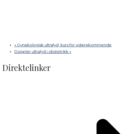
«
Gynekologisk ultralyd, kurs for viderekommende
Doppler ultralyd i obstetrikk
»
Direktelinker