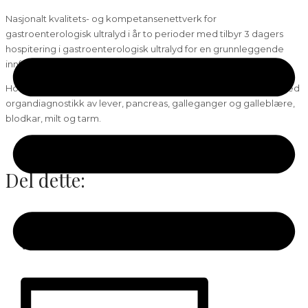
Nasjonalt kvalitets- og kompetansenettverk for
gastroenterologisk ultralyd i år to perioder med tilbyr 3 dagers
hospitering i gastroenterologisk ultralyd for en grunnleggende
innføring i klinisk ultralyd.
Hospiteringen vil omfatte systematisk scanning av abdomen, med
organdiagnostikk av lever, pancreas, galleganger og galleblære,
blodkar, milt og tarm.
Del dette:
Facebook
X