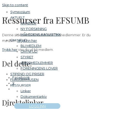
Skip to content
Symposium
Ressurser fra EFSUMB
AKTUELT
NYHETER
NY FORSKNING
MÅNEDENS KASUISTIKK
Denne siden er forbehaldt NUFDs medlemmer. Er du
OM NFUD
medlem
logg inn her
.
BLI MEDLEM
Trykk her
viss du vil bli medlem.
OM NFUD
STYRET
Del dette:
ÆRESMEDLEMMER
FORENINGENS LOVER
STIPEND OG PRISER
Facebook
FLAGGERMUSEN
X
RESSURSER
Linker
Dokumentarkiv
Direktelinker
LOGG INN