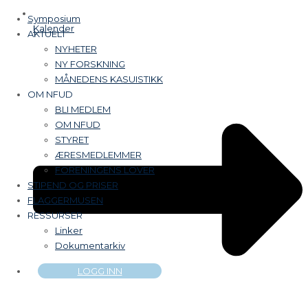
Symposium
Kalender
AKTUELT
NYHETER
NY FORSKNING
MÅNEDENS KASUISTIKK
OM NFUD
BLI MEDLEM
OM NFUD
STYRET
ÆRESMEDLEMMER
FORENINGENS LOVER
STIPEND OG PRISER
FLAGGERMUSEN
RESSURSER
Linker
Dokumentarkiv
LOGG INN