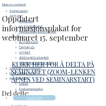
Skip to content
Symposium
Oppdatert
AKTUELT
NYHETER
informasjonsplakat for
NY FORSKNING
MÅNEDENS KASUISTIKK
webinaret 15. september
OM NFUD
BLI MEDLEM
OM NFUD
STYRET
ÆRESMEDLEMMER
KLIKK HER FOR Å DELTA PÅ
FORENINGENS LOVER
STIPEND OG PRISER
SEMINARET (ZOOM-LENKEN
FLAGGERMUSEN
ÅPNES VED SEMINARSTART)
RESSURSER
Linker
Dokumentarkiv
Del dette:
LOGG INN