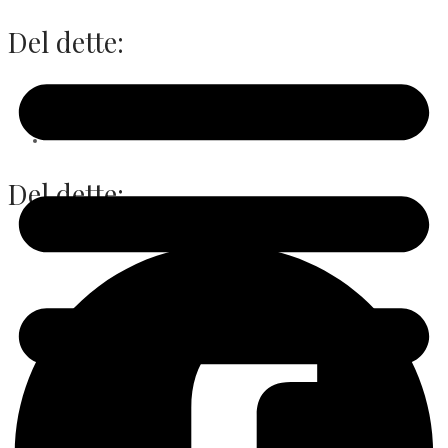
Del dette:
Facebook
X
Del dette: