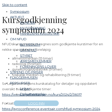
Skip to content
Symposium
Kursgodkjenning
AKTUELT
NYHETER
symposium 2024
NY FORSKNING
MÅNEDENS KASUISTIKK
OM NFUD
NFUDskurssymposium regnes som godkjente kurstimer for en
BLI MEDLEM
rekke spesialisteter, foreløpig:
OM NFUD
STYRET
allmennmedisin (15 timer)
ÆRESMEDLEMMER
radiologi (15 timer)
FORENINGENS LOVER
gynekologi/obstetrikk (9 timer)
STIPEND OG PRISER
fysikalsk medisin og rehabilitering (9 timer)
FLAGGERMUSEN
RESSURSER
Se Legeforeningens kurskatalog for detaljer og oppdatert
Linker
oversikt over godkjente timer:
Dokumentarkiv
https://www.legeforeningen.no/kurs/2024/2/36017
LOGG INN
Fortsatt ikke meldt deg på? –>
https://gyroconference.eventsair.com/nfud-symposium-2024