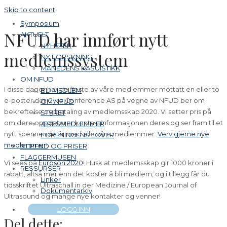
Skip to content
Symposium
NFUD har innført nytt
AKTUELT
NYHETER
medlemssystem
NY FORSKNING
MÅNEDENS KASUISTIKK
OM NFUD
I disse dager har de fleste av våre medlemmer mottatt en eller to
BLI MEDLEM
e-poster der Gyro Conference AS på vegne av NFUD ber om
OM NFUD
bekreftelse og betaling av medlemsskap 2020. Vi setter pris på
STYRET
om dere oppdaterer kontaktinformasjonen deres og ser fram til et
ÆRESMEDLEMMER
nytt spennende år med alle våre medlemmer.
Verv gjerne nye
FORENINGENS LOVER
medlemmer!
STIPEND OG PRISER
FLAGGERMUSEN
Vi sees på
Euroson 2020
! Husk at medlemsskap gir 1000 kroner i
RESSURSER
rabatt, altså mer enn det koster å bli medlem, og i tillegg får du
Linker
tidsskriftet Ultraschall in der Medizine / European Journal of
Dokumentarkiv
Ultrasound og mange nye kontakter og venner!
LOGG INN
Del dette: