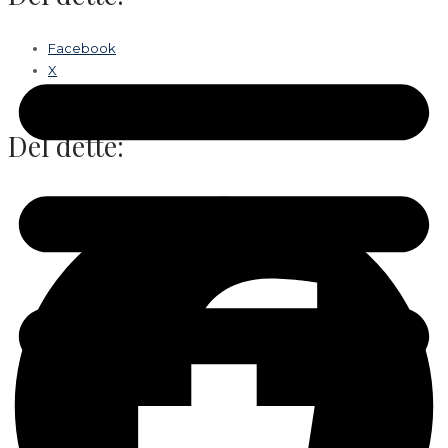
Facebook
X
Del dette: