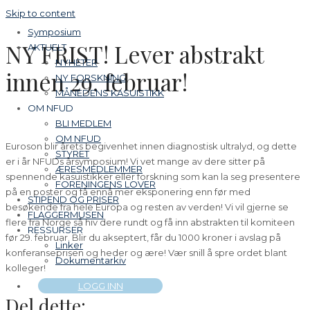
Skip to content
Symposium
NY FRIST! Lever abstrakt
AKTUELT
NYHETER
innen 29. februar!
NY FORSKNING
MÅNEDENS KASUISTIKK
OM NFUD
BLI MEDLEM
OM NFUD
Euroson blir årets begivenhet innen diagnostisk ultralyd, og dette
STYRET
er i år NFUDs årsymposium! Vi vet mange av dere sitter på
ÆRESMEDLEMMER
spennende kasuistikker eller forskning som kan la seg presentere
FORENINGENS LOVER
på en poster og få ennå mer eksponering enn før med
STIPEND OG PRISER
besøkende fra hele Europa og resten av verden! Vi vil gjerne se
FLAGGERMUSEN
flere fra Norge så hiv dere rundt og få inn abstrakten til komiteen
RESSURSER
før 29. februar. Blir du akseptert, får du 1000 kroner i avslag på
Linker
konferanseprisen og heder og ære! Vær snill å spre ordet blant
Dokumentarkiv
kolleger!
LOGG INN
Del dette: