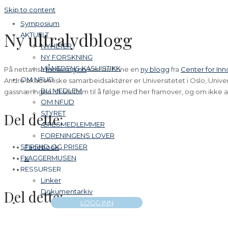
Skip to content
Symposium
Ny ultralydblogg
AKTUELT
NYHETER
NY FORSKNING
MÅNEDENS KASUISTIKK
På nettavisa
forskning.no
kan du finne en
ny blogg
fra
Center for Inn
OM NFUD
Andre akademiske samarbeidsaktører er Universitetet i Oslo, Univers
BLI MEDLEM
gassnæringen. Vi ser fram til å følge med her framover, og om ikke al
OM NFUD
STYRET
Del dette:
ÆRESMEDLEMMER
FORENINGENS LOVER
STIPEND OG PRISER
Facebook
FLAGGERMUSEN
X
RESSURSER
Linker
Dokumentarkiv
Del dette:
LOGG INN