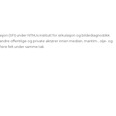
jon (SFI) under NTNUs institutt for sirkulasjon og bildediagnostikk.
dre offentlige og private aktører innen medisin, maritim-, olje- og
 flere felt under samme tak.