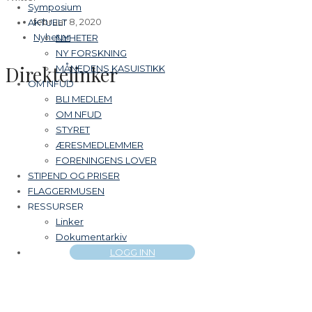
Symposium
februar 8, 2020
AKTUELT
Nyheter
NYHETER
NY FORSKNING
Direktelinker
MÅNEDENS KASUISTIKK
OM NFUD
BLI MEDLEM
OM NFUD
STYRET
ÆRESMEDLEMMER
FORENINGENS LOVER
STIPEND OG PRISER
FLAGGERMUSEN
RESSURSER
Linker
Dokumentarkiv
LOGG INN