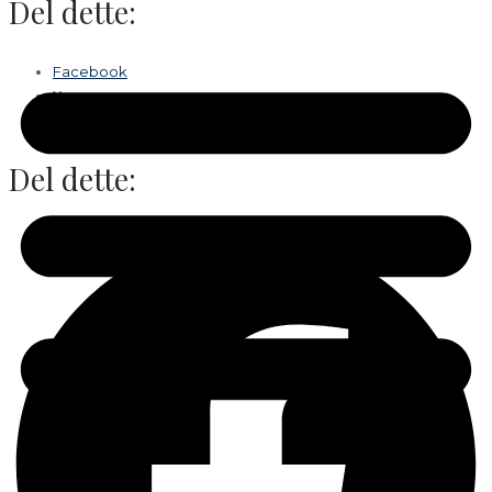
Del dette:
Facebook
X
Del dette: