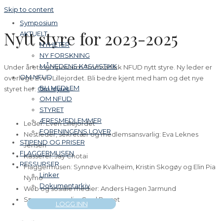
Skip to content
Symposium
Nytt styre for 2023-2025
AKTUELT
NYHETER
NY FORSKNING
MÅNEDENS KASUISTIKK
Under årets symposium i Tromsø fikk NFUD nytt styre. Ny leder er
OM NFUD
overlege Even Lillejordet. Bli bedre kjent med ham og det nye
BLI MEDLEM
styret her:
Om styret
OM NFUD
STYRET
ÆRESMEDLEMMER
Leder: Even Lillejordet
FORENINGENS LOVER
Nestleder, sekretær og medlemsansvarlig: Eva Leknes
STIPEND OG PRISER
Jensen
FLAGGERMUSEN
Kasserer: Jay Chotai
RESSURSER
Flaggermusen: Synnøve Kvalheim, Kristin Skogøy og Elin Pia
Linker
Nymo
Dokumentarkiv
Web og sosiale medier: Anders Hagen Jarmund
Sponsoransvarlig: Gard Bruset
LOGG INN