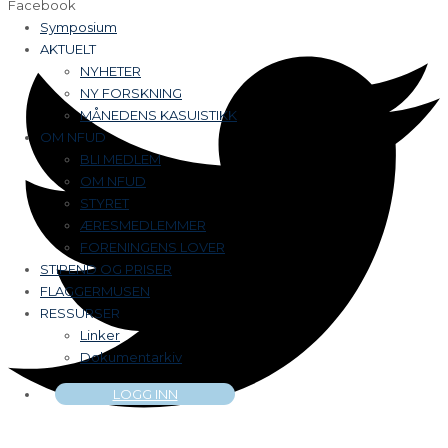
Facebook
Symposium
AKTUELT
NYHETER
NY FORSKNING
MÅNEDENS KASUISTIKK
OM NFUD
BLI MEDLEM
OM NFUD
STYRET
ÆRESMEDLEMMER
FORENINGENS LOVER
STIPEND OG PRISER
FLAGGERMUSEN
RESSURSER
Linker
Dokumentarkiv
LOGG INN