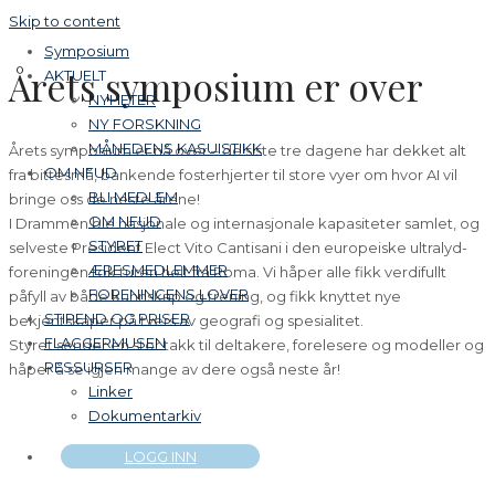
Skip to content
Symposium
Årets symposium er over
AKTUELT
NYHETER
NY FORSKNING
MÅNEDENS KASUISTIKK
Årets symposium er nå over – de siste tre dagene har dekket alt
OM NFUD
fra bittesmå, bankende fosterhjerter til store vyer om hvor AI vil
BLI MEDLEM
bringe oss de neste årene!
OM NFUD
I Drammen ble nasjonale og internasjonale kapasiteter samlet, og
STYRET
selveste President Elect Vito Cantisani i den europeiske ultralyd-
ÆRESMEDLEMMER
foreningen tok turen helt fra Roma. Vi håper alle fikk verdifullt
FORENINGENS LOVER
påfyll av både kunnskap og trening, og fikk knyttet nye
STIPEND OG PRISER
bekjentskaper på tvers av geografi og spesialitet.
FLAGGERMUSEN
Styret sender en stor takk til deltakere, forelesere og modeller og
RESSURSER
håper å se igjen mange av dere også neste år!
Linker
Dokumentarkiv
LOGG INN