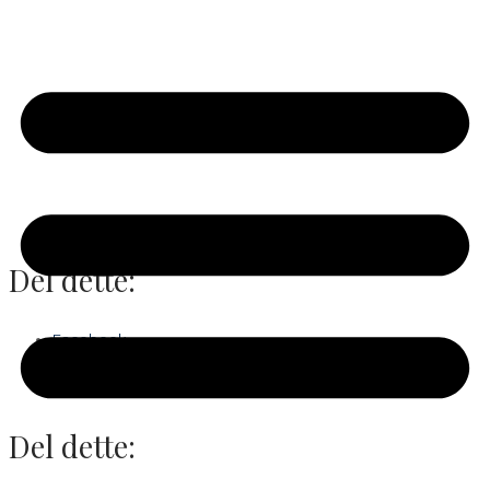
Del dette:
Facebook
X
Del dette: