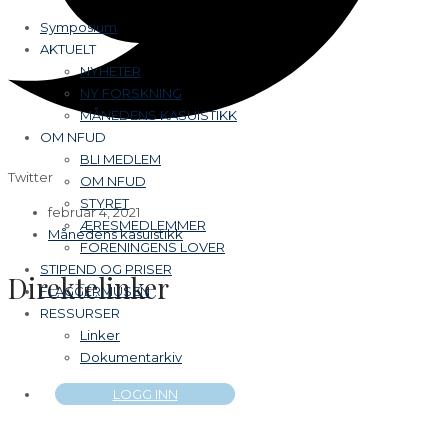
Symposium
AKTUELT
NYHETER
NY FORSKNING
MÅNEDENS KASUISTIKK
OM NFUD
BLI MEDLEM
Twitter
OM NFUD
STYRET
februar 4, 2021
ÆRESMEDLEMMER
Månedens kasuistikk
FORENINGENS LOVER
STIPEND OG PRISER
Direktelinker
FLAGGERMUSEN
RESSURSER
Linker
Dokumentarkiv
LOGG INN