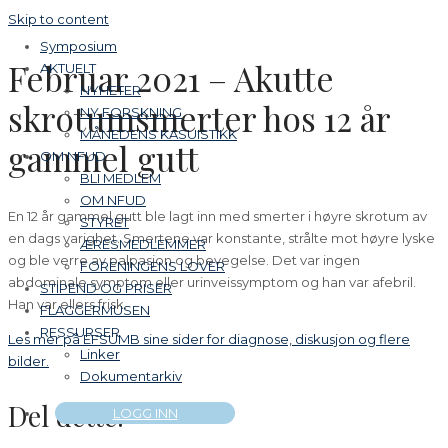
Skip to content
Symposium
Februar 2021 – Akutte
AKTUELT
NYHETER
skrotumsmerter hos 12 år
NY FORSKNING
MÅNEDENS KASUISTIKK
gammel gutt
OM NFUD
BLI MEDLEM
OM NFUD
En 12 år gammel gutt ble lagt inn med smerter i høyre skrotum av
STYRET
en dags varighet. Smertene var konstante, strålte mot høyre lyske
ÆRESMEDLEMMER
og ble verre av palpasjon og bevegelse. Det var ingen
FORENINGENS LOVER
abdominale symptom eller urinveissymptom og han var afebril.
STIPEND OG PRISER
Han var ellers frisk.
FLAGGERMUSEN
RESSURSER
Les mer på EFSUMB sine sider for diagnose, diskusjon og flere
Linker
bilder.
Dokumentarkiv
Del dette:
LOGG INN