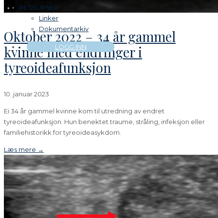
RESSURSER
Linker
Dokumentarkiv
Oktober 2022 – 34 år gammel
kvinne med endringer i
LOGG INN
tyreoideafunksjon
10. januar 2023
Ei 34 år gammel kvinne kom til utredning av endret
tyreoideafunksjon. Hun benektet traume, stråling, infeksjon eller
familiehistorikk for tyreoideasykdom.
Læs mere →