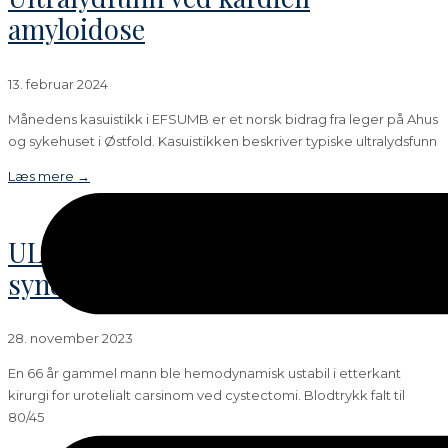
amyloidose
13. februar 2024
Månedens kasuistikk i EFSUMB er et norsk bidrag fra leger på Ahus
og sykehuset i Østfold. Kasuistikken beskriver typiske ultralydsfunn
Læs mere →
UL ved sekundært Budd-Chiari-
syndrom
28. november 2023
En 66 år gammel mann ble hemodynamisk ustabil i etterkant
kirurgi for urotelialt carsinom ved cystectomi. Blodtrykk falt til
80/45