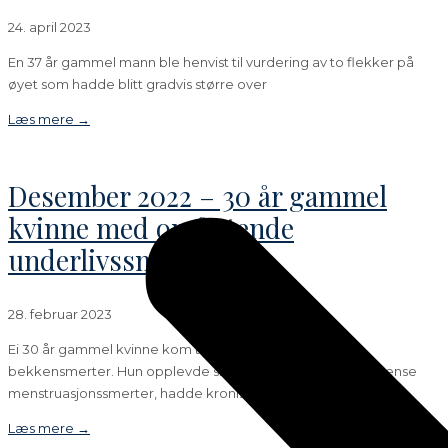
24. april 2023
En 37 år gammel mann ble henvist til vurdering av to flekker på
øyet som hadde blitt gradvis større over
Læs mere →
Desember 2022 – 30 år gammel
kvinne med omfattende
underlivssmerter
28. februar 2023
Ei 30 år gammel kvinne kom til utredning for utbredte
bekkensmerter. Hun opplevde smerter ved vannlating, intense
menstruasjonssmerter, hadde kroniske
Læs mere →