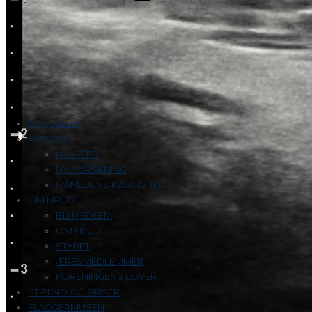
Symposium
AKTUELT
NYHETER
NY FORSKNING
MÅNEDENS KASUISTIKK
OM NFUD
BLI MEDLEM
OM NFUD
STYRET
ÆRESMEDLEMMER
FORENINGENS LOVER
STIPEND OG PRISER
FLAGGERMUSEN