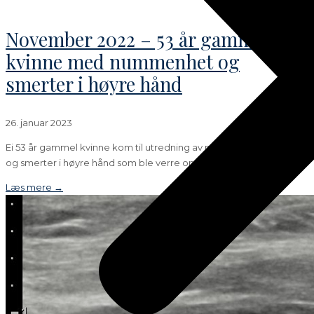
November 2022 – 53 år gammel
kvinne med nummenhet og
smerter i høyre hånd
26. januar 2023
Ei 53 år gammel kvinne kom til utredning av nummenhet, svakhet
og smerter i høyre hånd som ble verre om
Læs mere →