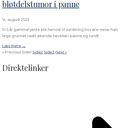
bløtdelstumor i panne
14. august 2022
Ei 5 år gammel jente ble henvist til vurdering hos øre-nese-hals
lege grunnet raskt økende hevelse i panne og rundt
Læs mere →
« Previous
Side
1
Side
2
Side
3
Next »
Direktelinker