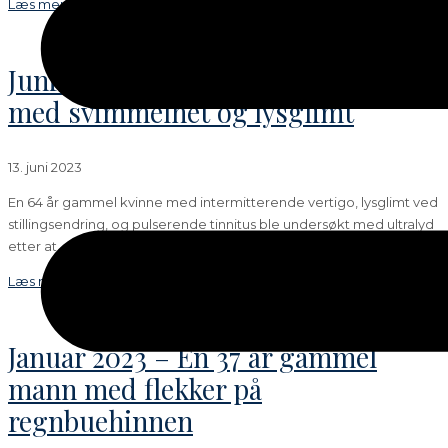
Læs mere →
Juni 2023 – En 64 år gammel kvinne
med svimmelhet og lysglimt
13. juni 2023
En 64 år gammel kvinne med intermitterende vertigo, lysglimt ved
stillingsendring, og pulserende tinnitus ble undersøkt med ultralyd
etter at
Læs mere →
Januar 2023 – En 37 år gammel
mann med flekker på
regnbuehinnen