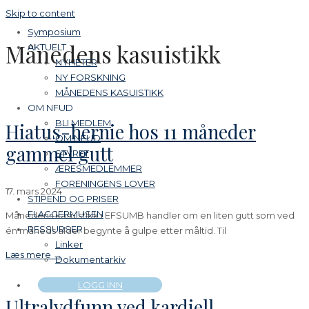
Skip to content
Symposium
Månedens kasuistikk
AKTUELT
NYHETER
NY FORSKNING
MÅNEDENS KASUISTIKK
OM NFUD
BLI MEDLEM
Hiatus-hernie hos 11 måneder
OM NFUD
gammel gutt
STYRET
ÆRESMEDLEMMER
FORENINGENS LOVER
17. mars 2024
STIPEND OG PRISER
FLAGGERMUSEN
Månedens kasuistikk i EFSUMB handler om en liten gutt som ved
RESSURSER
én måneds alder begynte å gulpe etter måltid. Til
Linker
Læs mere →
Dokumentarkiv
LOGG INN
Ultralydfunn ved kardiell