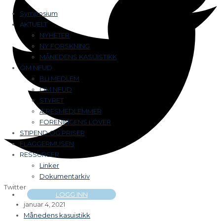
Symposium
AKTUELT
NYHETER
NY FORSKNING
MÅNEDENS KASUISTIKK
OM NFUD
BLI MEDLEM
OM NFUD
STYRET
ÆRESMEDLEMMER
FORENINGENS LOVER
STIPEND OG PRISER
FLAGGERMUSEN
RESSURSER
Linker
Dokumentarkiv
Twitter
LOGG INN
januar 4, 2021
Månedens kasuistikk