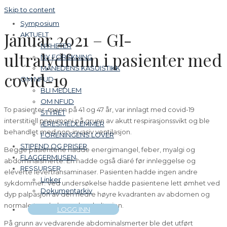
Skip to content
Symposium
Januar 2021 – GI-
AKTUELT
NYHETER
ultralydfunn i pasienter med
NY FORSKNING
MÅNEDENS KASUISTIKK
covid-19
OM NFUD
BLI MEDLEM
OM NFUD
To pasienter, menn på 41 og 47 år, var innlagt med covid-19
STYRET
interstitiell pneumoni på grunn av akutt respirasjonssvikt og ble
ÆRESMEDLEMMER
behandlet med non-invasiv ventilasjon.
FORENINGENS LOVER
STIPEND OG PRISER
Begge pasientene hadde energimangel, feber, myalgi og
FLAGGERMUSEN
abdominalsmerte. En hadde også diaré før innleggelse og
RESSURSER
eleverte levertransaminaser. Pasienten hadde ingen andre
Linker
sykdommer. Ved undersøkelse hadde pasientene lett ømhet ved
Dokumentarkiv
dyp palpasjon av den nedre høyre kvadranten av abdomen og
normale tarmlyder ved auskultasjon.
LOGG INN
På grunn av vedvarende abdominalsmerter ble det utført