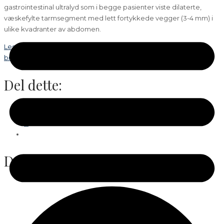
gastrointestinal ultralyd som i begge pasienter viste dilaterte,
væskefylte tarmsegment med lett fortykkede vegger (3-4 mm) i
ulike kvadranter av abdomen.
Les mer på EFSUMB sine sider for diagnose, diskusjon og flere
bilder.
Del dette:
Facebook
X
Del dette: