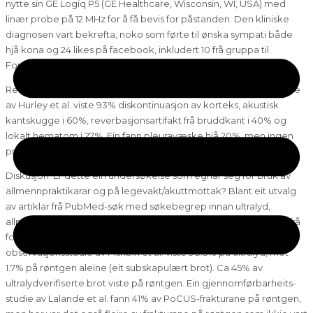
nytte sin GE Logiq P5 (GE Healthcare, Wisconsin, WI, USA) med
linær probe på 12 MHz for å få bevis for påstanden. Den kliniske
diagnosen vart bekrefta, noko som førte til ønska sympati både
hjå kona og 24 likes på facebook, inkludert 10 frå gruppa til
Forening for ultralyd i allmennpraksis (FUA).
Resultat: Funna er typiske for ribbeinsfrakturar (bilde 1). I ein studie
av Hurley et al. viste 93% diskontinuasjon av korteks, akustisk
kantskugge i 60%, reverbasjonsartifakt frå bruddkant i 40% og
lokalt hematom i 27%. Ein fann pleuravæske hjå 20%, men ingen
pneumothorax.
Diskusjon: Er dette ein undersøkelse som egnar seg for bruk av
allmennpraktikarar og på legevakt/akuttmottak? Blant eit utvalg
av artiklar frå PubMed-søk med søkebegrep innan ultralyd,
allmennpraksis og akuttmedisin (eksakt søkealgortime kan fås frå
forfattar) finn ein 2 relevante artiklar. Ein prospektiv
observasjonsstudie av Pishbin et al. viste 98.3% på ultralyd, mot
1.7% på røntgen aleine (eit subskapulært brot). Ca 45% av
ultralydverifiserte brot viste på røntgen. Ein gjennomførbarheits-
studie av Lalande et al. fann 41% av PoCUS-frakturane på røntgen,