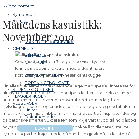
Skip to content
Symposium
Månedens kasuistikk:
AKTUELT
NYHETER
November 2019
NY FORSKNING
MÅNEDENS KASUISTIKK
OM NFUD
BLI MEDLEM
Costafraktur ribbein 3 høgre side viser typiske
OM NFUD
funn ved ribbeinsfrakturar med diskontinuert
STYRET
kortikallinje og akustisk lineær kantskugge
ÆRESMEDLEMMER
FORENINGENS LOVER
Ein elles frisk allmennpraktiserande lege med spesiell interesse for
STIPEND OG PRISER
ultralyd og hummerfiske fell mot ripa i det han skal trekke tunge
FLAGGERMUSEN
hummarteiner i ruskevær ein novemberettermiddag. Han
RESSURSER
sjølvdiagnostiserer seg umiddelbart med høgresidig costafraktur i
Linker
midtklavikulærlinja til ribbein nummer 3 basert på inspiratoriske og
Dokumentarkiv
palpatoriske smerter. Ektefellen som ikkje vart trudd då ho påstod
ho hadde hosta på seg costafraktur nokre år tidlegare viste lite
LOGG INN
sympati og sa ho ikkje trudde på han. Han gjekk då til det steg å