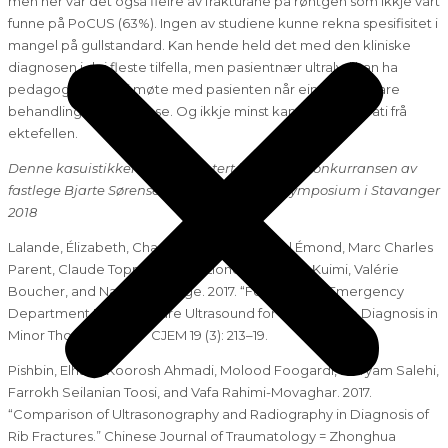
men her var det også fleire av frakturane på røntgen som ikkje vart
funne på PoCUS (63%). Ingen av studiene kunne rekna spesifisitet i
mangel på gullstandard. Kan hende held det med den kliniske
diagnosen i dei fleste tilfella, men pasientnær ultralyd kan ha
pedagogisk nytte i møte med pasienten når ein skal forklare
behandling og prognose. Og ikkje minst kan ein få sympati frå
ektefellen.
Denne kasuistikken ble presentert i abstract-konkurransen av
fastlege Bjarte Sørensen under NFUDs årssymposium i Stavanger
2018
Lalande, Élizabeth, Chantal Guimont, Marcel Émond, Marc Charles
Parent, Claude Topping, Brice Lionel Batomen Kuimi, Valérie
Boucher, and Natalie Le Sage. 2017. “Feasibility of Emergency
Department Point-of-Care Ultrasound for Rib Fracture Diagnosis in
Minor Thoracic Injury.” CJEM 19 (3): 213–19.
Pishbin, Elham, Koorosh Ahmadi, Molood Foogardi, Maryam Salehi,
Farrokh Seilanian Toosi, and Vafa Rahimi-Movaghar. 2017.
“Comparison of Ultrasonography and Radiography in Diagnosis of
Rib Fractures.” Chinese Journal of Traumatology = Zhonghua