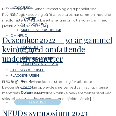
Symposium
Nina Martine Krafft Sande, revmatolog og stipendiat ved
AKTUELT
Revmatologisk avdeling på Rikshospitalet, har sammen med sine
NYHETER
medforfattere nylig publisert sine funn om ultralyd av barn med
NY FORSKNING
juvenil idiopatisk artritt (JIA […]
MÅNEDENS KASUISTIKK
OM NFUD
Desember 2022 – 30 år gammel
BLI MEDLEM
kvinne med omfattende
OM NFUD
STYRET
underlivssmerter
ÆRESMEDLEMMER
FORENINGENS LOVER
STIPEND OG PRISER
FLAGGERMUSEN
RESSURSER
Ei 30 år gammel kvinne kom til utredning for utbredte
Linker
bekkensmerter. Hun opplevde smerter ved vannlating, intense
Dokumentarkiv
menstruasjonssmerter, hadde kroniske bekkensmerter samt ved
seksuell aktivitet. Ultralyd avdekket en sjelden årsak […]
LOGG INN
NFUDs symposium 2023