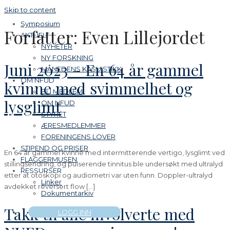
Skip to content
Symposium
Forfatter:
Even Lillejordet
AKTUELT
NYHETER
NY FORSKNING
Juni 2023 – En 64 år gammel
MÅNEDENS KASUISTIKK
OM NFUD
kvinne med svimmelhet og
BLI MEDLEM
lysglimt
OM NFUD
STYRET
ÆRESMEDLEMMER
FORENINGENS LOVER
STIPEND OG PRISER
En 64 år gammel kvinne med intermitterende vertigo, lysglimt ved
FLAGGERMUSEN
stillingsendring, og pulserende tinnitus ble undersøkt med ultralyd
RESSURSER
etter at otoskopi og audiometri var uten funn. Doppler-ultralyd
Linker
avdekket reversert flow […]
Dokumentarkiv
Takk til alle involverte med
LOGG INN