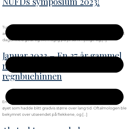
NUFDs symposium 2023!
Tusen takk til alle deltakere, foredragsholdere, utstillere og alle
andre som var involvert med NFUDs symposium i Tromsø! Vi fikk 3
dager med godt og tverrfaglig påfyll samt nyttige og […]
Januar 2023 – En 37 år gammel
mann med flekker på
regnbuehinnen
En 37 år gammel mann ble henvist til vurdering av to flekker på
øyet som hadde blitt gradvis større over lang tid. Oftalmologen ble
bekymret over utseendet på flekkene, og […]