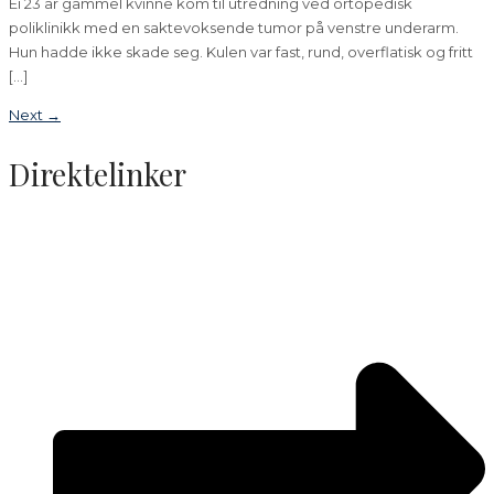
Ei 23 år gammel kvinne kom til utredning ved ortopedisk
poliklinikk med en saktevoksende tumor på venstre underarm.
Hun hadde ikke skade seg. Kulen var fast, rund, overflatisk og fritt
[…]
Next
→
Direktelinker